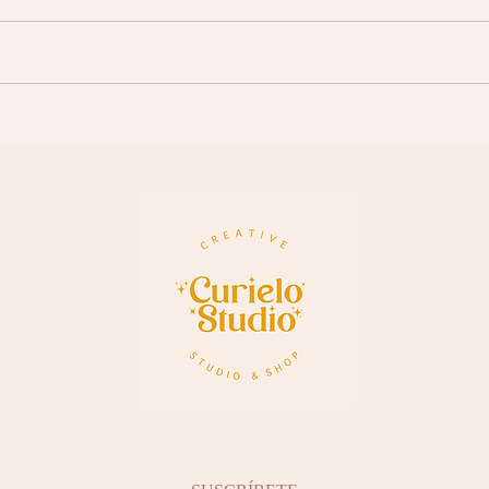
Wallpapers Navideños
Fondo
storie