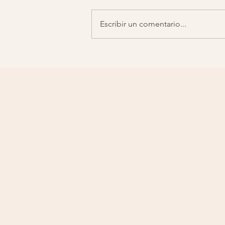
Escribir un comentario...
Organizador de pantalla para
computadora.